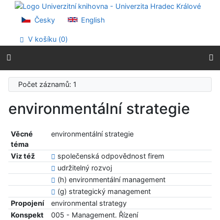
Přejít na obsah
Přejít na menu
Česky
English
Prohlášení o webové přístupnosti
V košíku (
0
)
Počet záznamů: 1
environmentální strategie
Věcné
environmentální strategie
téma
Viz též
společenská odpovědnost firem
udržitelný rozvoj
(h) environmentální management
(g) strategický management
Propojení
environmental strategy
Konspekt
005 - Management. Řízení