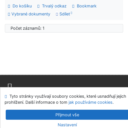
Do košíku
Trvalý odkaz
Bookmark
Vybrané dokumenty
Sdílet
Počet záznamů: 1
Tyto stránky využívají soubory cookies, které usnadňují jejich
Mapa stránek
Přístupnost
Soukromí
prohlížení. Další informace o tom
jak používáme cookies
.
Modul OpenSearch
Napište nám
Nastavení cookies
Přijmout vše
Univerzitní knihovna - Univerzita Hradec Králové
Nastavení
©1993-2026
IPAC
v.4.8.63a
-
Cosmotron Bohemia, s.r.o.