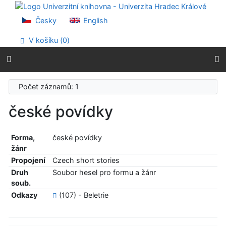
Přejít na obsah
Přejít na menu
Česky
English
Prohlášení o webové přístupnosti
V košíku (
0
)
Počet záznamů: 1
české povídky
Forma,
české povídky
žánr
Propojení
Czech short stories
Druh
Soubor hesel pro formu a žánr
soub.
Odkazy
(107) - Beletrie