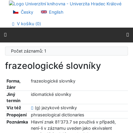
Přejít na obsah
Přejít na menu
Česky
English
Prohlášení o webové přístupnosti
V košíku (
0
)
Počet záznamů: 1
frazeologické slovníky
Forma,
frazeologické slovníky
žánr
Jiný
idiomatické slovníky
termín
Viz též
(g) jazykové slovníky
Propojení
phraseological dictionaries
Poznámka
Hlavní znak 81'373.7 se používá v případě,
není-li v záznamu uveden jako ekvivalent