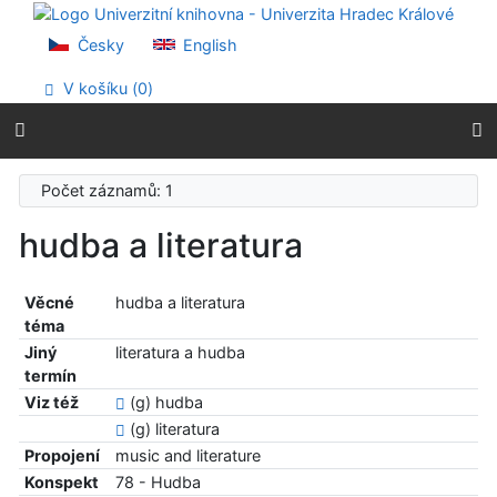
Přejít na obsah
Přejít na menu
Česky
English
Prohlášení o webové přístupnosti
V košíku (
0
)
Počet záznamů: 1
hudba a literatura
Věcné
hudba a literatura
téma
Jiný
literatura a hudba
termín
Viz též
(g) hudba
(g) literatura
Propojení
music and literature
Konspekt
78 - Hudba