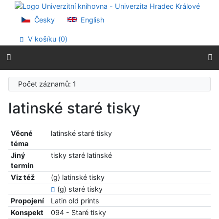
Přejít na obsah
Přejít na menu
Česky
English
Prohlášení o webové přístupnosti
V košíku (
0
)
Počet záznamů: 1
latinské staré tisky
Věcné
latinské staré tisky
téma
Jiný
tisky staré latinské
termín
Viz též
(g) latinské tisky
(g) staré tisky
Propojení
Latin old prints
Konspekt
094 - Staré tisky