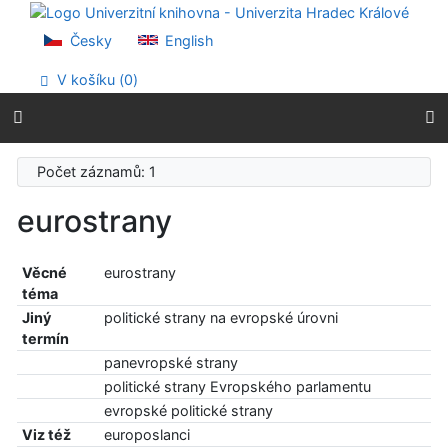
Přejít na obsah
Přejít na menu
Česky
English
Prohlášení o webové přístupnosti
V košíku (
0
)
Počet záznamů: 1
eurostrany
Věcné
eurostrany
téma
Jiný
politické strany na evropské úrovni
termín
panevropské strany
politické strany Evropského parlamentu
evropské politické strany
Viz též
europoslanci