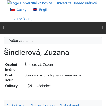
Přejít na obsah
Přejít na menu
Česky
English
Prohlášení o webové přístupnosti
V košíku (
0
)
Počet záznamů: 1
Šindlerová, Zuzana
Osobní
Šindlerová, Zuzana
jméno
Druh
Soubor osobních jmen a jmen rodin
soub.
Odkazy
(2) - Učebnice
Do košíku
Trvalý odkaz
Bookmark