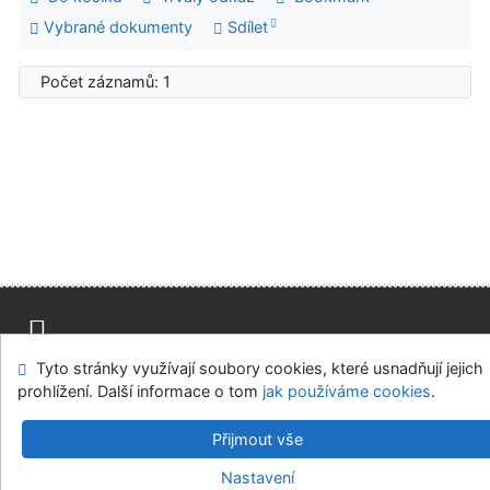
Vybrané dokumenty
Sdílet
Počet záznamů: 1
Tyto stránky využívají soubory cookies, které usnadňují jejich
Mapa stránek
Přístupnost
Soukromí
prohlížení. Další informace o tom
jak používáme cookies
.
Modul OpenSearch
Napište nám
Nastavení cookies
Přijmout vše
Univerzitní knihovna - Univerzita Hradec Králové
Nastavení
©1993-2026
IPAC
v.4.8.63a
-
Cosmotron Bohemia, s.r.o.