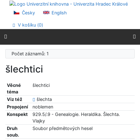
Přejít na obsah
Přejít na menu
Česky
English
Prohlášení o webové přístupnosti
V košíku (
0
)
Počet záznamů: 1
šlechtici
Věcné
šlechtici
téma
Viz též
šlechta
Propojení
noblemen
Konspekt
929.5/.9 - Genealogie. Heraldika. Šlechta.
Vlajky
Druh
Soubor předmětových hesel
soub.