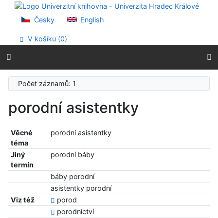
Přejít na obsah
Přejít na menu
Česky
English
Prohlášení o webové přístupnosti
V košíku (
0
)
Počet záznamů: 1
porodní asistentky
Věcné
porodní asistentky
téma
Jiný
porodní báby
termín
báby porodní
asistentky porodní
Viz též
porod
porodnictví