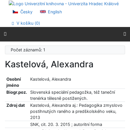
Přejít na obsah
Přejít na menu
Česky
English
Prohlášení o webové přístupnosti
V košíku (
0
)
Počet záznamů: 1
Kastelová, Alexandra
Osobní
Kastelová, Alexandra
jméno
Biogr.poz.
Slovenská speciální pedagožka, též taneční
trenérka tělesně postižených.
Zdroj dat
Kastelová, Alexandra aj.: Pedagogika zmyslovo
postihnutých raného a predškolského veku,
2013
SNK, cit. 20. 3. 2015 ; autoritní forma