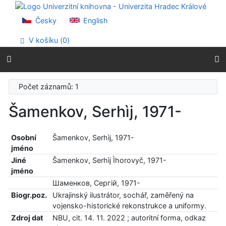
Přejít na obsah
Přejít na menu
Česky
English
Prohlášení o webové přístupnosti
V košíku (
0
)
Počet záznamů: 1
Šamenkov, Serhìj, 1971-
Osobní
Šamenkov, Serhìj, 1971-
jméno
Jiné
Šamenkov, Serhìj Ìhorovyč, 1971-
jméno
Шаменков, Сергій, 1971-
Biogr.poz.
Ukrajinský ilustrátor, sochář, zaměřený na
vojensko-historické rekonstrukce a uniformy.
Zdroj dat
NBU, cit. 14. 11. 2022 ; autoritní forma, odkaz