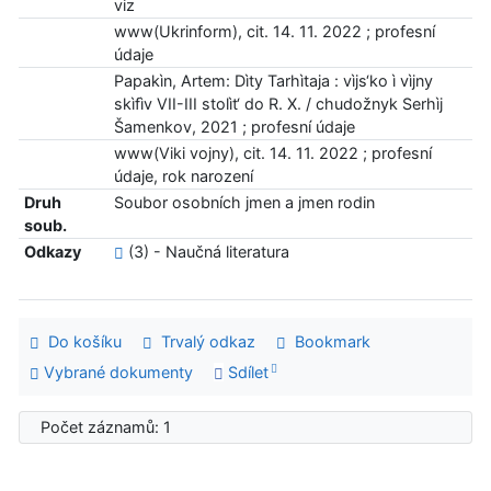
viz
www(Ukrinform), cit. 14. 11. 2022 ; profesní
údaje
Papakìn, Artem: Dìty Tarhìtaja : vìjs‘ko ì vìjny
skìfìv VII-III stolìt‘ do R. X. / chudožnyk Serhìj
Šamenkov, 2021 ; profesní údaje
www(Viki vojny), cit. 14. 11. 2022 ; profesní
údaje, rok narození
Druh
Soubor osobních jmen a jmen rodin
soub.
Odkazy
(3) - Naučná literatura
Do košíku
Trvalý odkaz
Bookmark
Vybrané dokumenty
Sdílet
Počet záznamů: 1