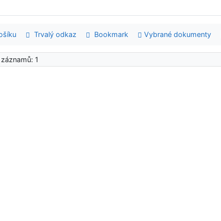
šíku
Trvalý odkaz
Bookmark
Vybrané dokumenty
 záznamů: 1