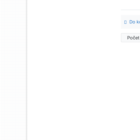
Do ko
Počet