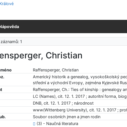
Nápověda
 záznamů: 1
ensperger, Christian
 jméno
Raffensperger, Christian
oz.
Americký historik a genealog, vysokoškolský peda
střední a východní Evropy, zejména Kyjevské Rusi
at
Raffensperger, Ch.: Ties of kinship : genealogy an
LC (Names), cit. 12. 1. 2017 ; autoritní forma, bio
DNB, cit. 12. 1. 2017 ; národnost
www(Wittenberg University), cit. 12. 1. 2017 ; pro
ub.
Soubor osobních jmen a jmen rodin
(3) - Naučná literatura