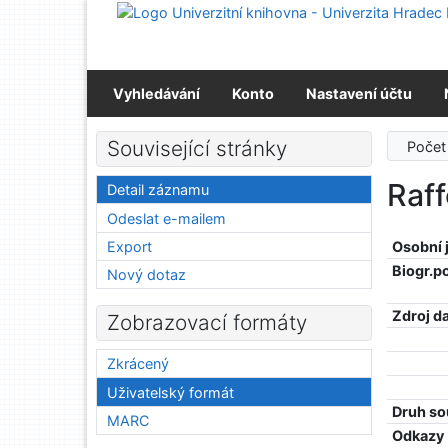
Přejít na obsah
Přejít na menu
Prohlášení o webové přístupnosti
Vyhledávání
Konto
Nastavení účtu
Související stránky
Počet
Raff
Detail záznamu
Odeslat e-mailem
Export
Osobní
Biogr.p
Nový dotaz
Zdroj d
Zobrazovací formáty
Zkrácený
Uživatelský formát
Druh so
MARC
Odkazy