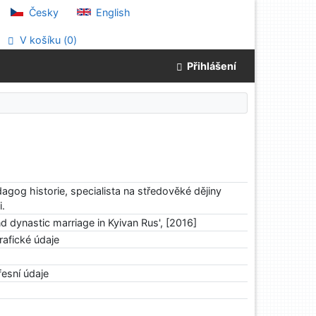
Česky
English
V košíku (
0
)
Přihlášení
gog historie, specialista na středověké dějiny
.
d dynastic marriage in Kyivan Rus', [2016]
grafické údaje
fesní údaje