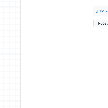
Do ko
Počet