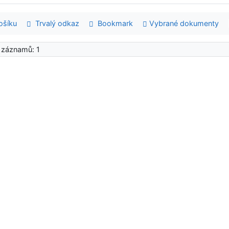
šíku
Trvalý odkaz
Bookmark
Vybrané dokumenty
 záznamů: 1