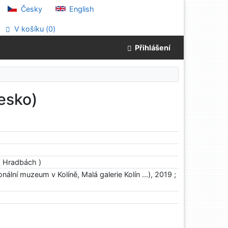
Česky
English
V košíku (
0
)
Přihlášení
esko)
a Hradbách )
ální muzeum v Kolíně, Malá galerie Kolín ...), 2019 ;