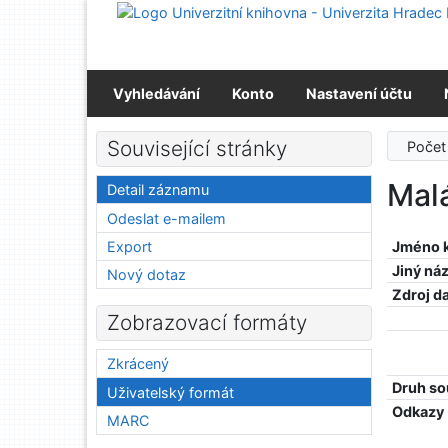
Přejít na obsah
Přejít na menu
Prohlášení o webové přístupnosti
Vyhledávání
Konto
Nastavení účtu
Související stránky
Počet
Malá
Detail záznamu
Odeslat e-mailem
Export
Jméno 
Jiný ná
Nový dotaz
Zdroj d
Zobrazovací formáty
Zkrácený
Druh so
Uživatelský formát
Odkazy
MARC