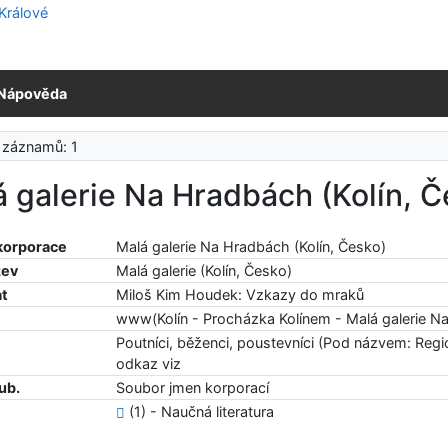
Nápověda
 záznamů: 1
 galerie Na Hradbách (Kolín, Č
korporace
Malá galerie Na Hradbách (Kolín, Česko)
zev
Malá galerie (Kolín, Česko)
at
Miloš Kim Houdek: Vzkazy do mraků
www(Kolín - Procházka Kolínem - Malá galerie N
Poutníci, běženci, poustevníci (Pod názvem: Region
odkaz viz
ub.
Soubor jmen korporací
(1) - Naučná literatura