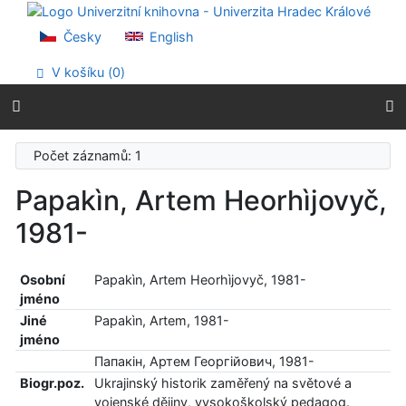
Přejít na obsah
Přejít na menu
Česky
English
Prohlášení o webové přístupnosti
V košíku (
0
)
Počet záznamů: 1
Papakìn, Artem Heorhìjovyč,
1981-
Osobní
Papakìn, Artem Heorhìjovyč, 1981-
jméno
Jiné
Papakìn, Artem, 1981-
jméno
Папакін, Артем Георгійович, 1981-
Biogr.poz.
Ukrajinský historik zaměřený na světové a
vojenské dějiny, vysokoškolský pedagog.