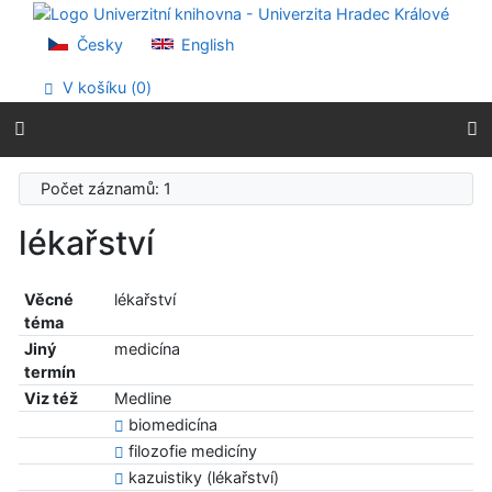
Přejít na obsah
Přejít na menu
Česky
English
Prohlášení o webové přístupnosti
V košíku (
0
)
Počet záznamů: 1
lékařství
Věcné
lékařství
téma
Jiný
medicína
termín
Viz též
Medline
biomedicína
filozofie medicíny
kazuistiky (lékařství)