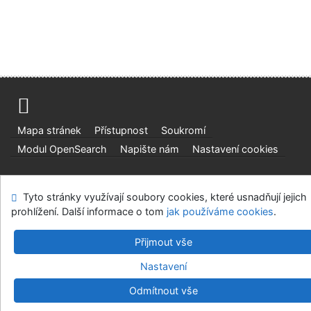
Mapa stránek
Přístupnost
Soukromí
Modul OpenSearch
Napište nám
Nastavení cookies
Univerzitní knihovna - Univerzita Hradec Králové
Tyto stránky využívají soubory cookies, které usnadňují jejich
©1993-2026
IPAC
v.4.8.63a
-
Cosmotron Bohemia, s.r.o.
prohlížení. Další informace o tom
jak používáme cookies
.
Přijmout vše
Nastavení
Odmítnout vše