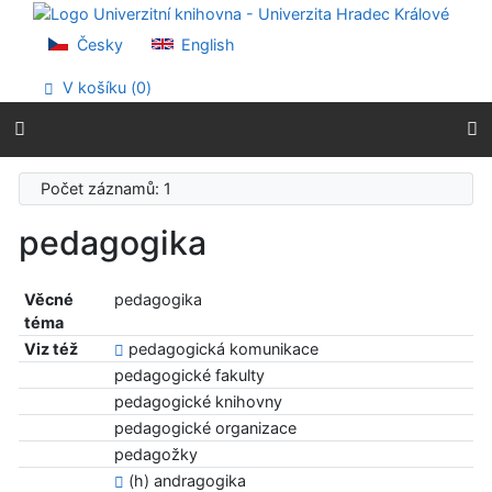
Přejít na obsah
Přejít na menu
Česky
English
Prohlášení o webové přístupnosti
V košíku (
0
)
Počet záznamů: 1
pedagogika
Věcné
pedagogika
téma
Viz též
pedagogická komunikace
pedagogické fakulty
pedagogické knihovny
pedagogické organizace
pedagožky
(h) andragogika