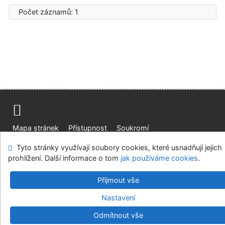
Počet záznamů: 1
Mapa stránek
Přístupnost
Soukromí
Modul OpenSearch
Napište nám
Nastavení cookies
Tyto stránky využívají soubory cookies, které usnadňují jejich
prohlížení. Další informace o tom
jak používáme cookies
.
Univerzitní knihovna - Univerzita Hradec Králové
Přijmout vše
©1993-2026
IPAC
v.4.8.63a
-
Cosmotron Bohemia, s.r.o.
Nastavení
Odmítnout vše