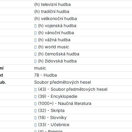
(h) televizní hudba
(h) tradiční hudba
(h) velikonoční hudba
(h) vojenská hudba
(h) vánoční hudba
(h) vážná hudba
(h) world music
(h) černošská hudba
(h) židovská hudba
ní
music
kt
78 - Hudba
ub.
Soubor předmětových hesel
(43) - Soubor předmětových hesel
(39) - Encyklopedie
(1000+) - Naučná literatura
(32) - Skripta
(18) - Slovníky
(33) - Učebnice
(4) - Beletrie