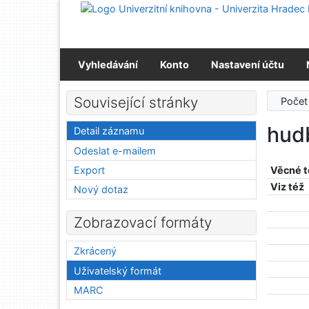
Přejít na obsah
Přejít na menu
Prohlášení o webové přístupnosti
Vyhledávání
Konto
Nastavení účtu
Související stránky
Počet
hud
Detail záznamu
Odeslat e-mailem
Export
Věcné 
Viz též
Nový dotaz
Zobrazovací formáty
Zkrácený
Uživatelský formát
MARC