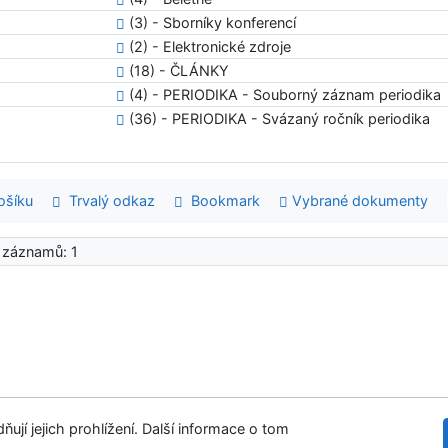
(3) - Sborníky konferencí
(2) - Elektronické zdroje
(18) - ČLÁNKY
(4) - PERIODIKA - Souborný záznam periodika
(36) - PERIODIKA - Svázaný ročník periodika
šíku
Trvalý odkaz
Bookmark
Vybrané dokumenty
 záznamů: 1
ují jejich prohlížení. Další informace o tom
tupnost
Soukromí
Modul OpenSearch