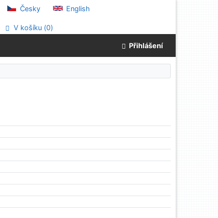
Česky
English
V košíku (
0
)
Přihlášení