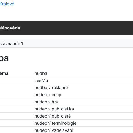
Nápověda
 záznamů: 1
ba
téma
hudba
LesMu
hudba v reklamě
hudební ceny
hudební hry
hudební publicistika
hudební publicisté
hudební terminologie
hudební vzdělávání