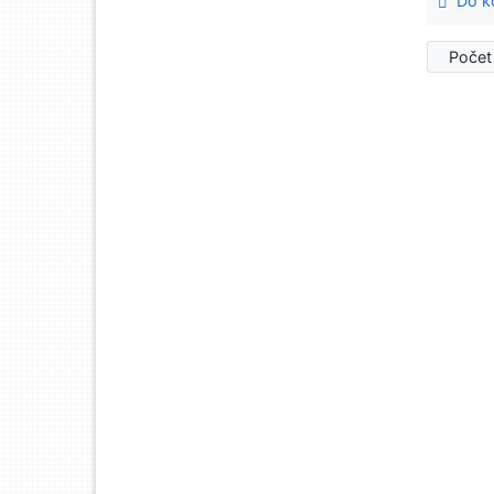
Do ko
Počet