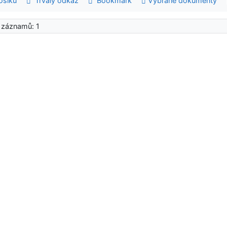
šíku
Trvalý odkaz
Bookmark
Vybrané dokumenty
 záznamů: 1