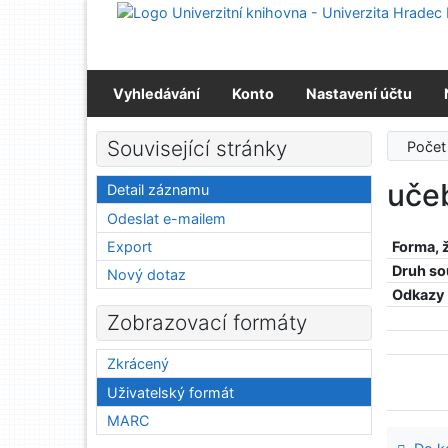
Přejít na obsah
Přejít na menu
Prohlášení o webové přístupnosti
Vyhledávání
Konto
Nastavení účtu
Související stránky
Počet
uče
Detail záznamu
Odeslat e-mailem
Export
Forma, 
Druh so
Nový dotaz
Odkazy
Zobrazovací formáty
Zkrácený
Uživatelský formát
MARC