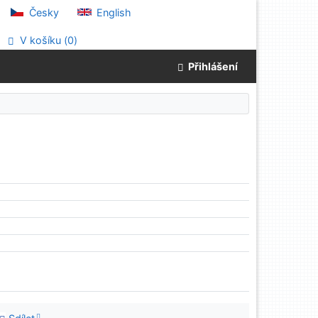
Česky
English
V košíku (
0
)
Přihlášení