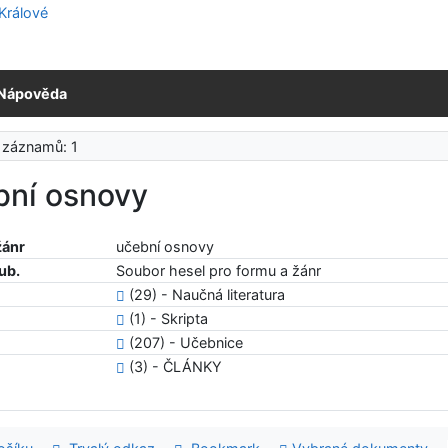
Nápověda
 záznamů: 1
bní osnovy
žánr
učební osnovy
ub.
Soubor hesel pro formu a žánr
(29) - Naučná literatura
(1) - Skripta
(207) - Učebnice
(3) - ČLÁNKY