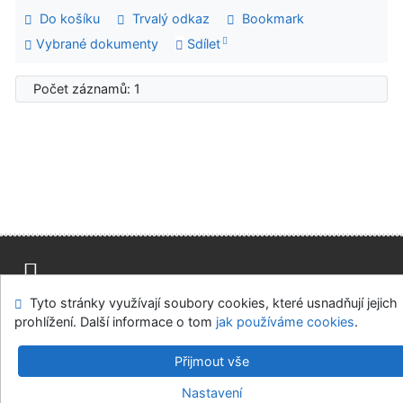
Do košíku
Trvalý odkaz
Bookmark
Vybrané dokumenty
Sdílet
Počet záznamů: 1
Tyto stránky využívají soubory cookies, které usnadňují jejich
Mapa stránek
Přístupnost
Soukromí
prohlížení. Další informace o tom
jak používáme cookies
.
Modul OpenSearch
Napište nám
Nastavení cookies
Přijmout vše
Univerzitní knihovna - Univerzita Hradec Králové
Nastavení
©1993-2026
IPAC
v.4.8.63a
-
Cosmotron Bohemia, s.r.o.