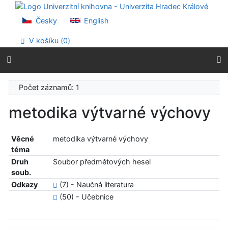
Přejít na obsah
Přejít na menu
Česky
English
Prohlášení o webové přístupnosti
V košíku (
0
)
Počet záznamů: 1
metodika výtvarné výchovy
Věcné
metodika výtvarné výchovy
téma
Druh
Soubor předmětových hesel
soub.
Odkazy
(7) - Naučná literatura
(50) - Učebnice