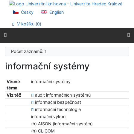
Přejít na obsah
Přejít na menu
Česky
English
Prohlášení o webové přístupnosti
V košíku (
0
)
Počet záznamů: 1
informační systémy
Věcné
informační systémy
téma
Viz též
audit informačních systémů
informační bezpečnost
informační technologie
informační výkon
(h) AISON (informační systém)
(h) CLICOM