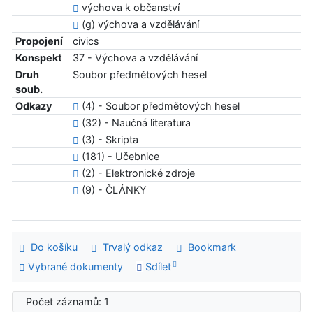
výchova k občanství
(g) výchova a vzdělávání
Propojení
civics
Konspekt
37 - Výchova a vzdělávání
Druh
Soubor předmětových hesel
soub.
Odkazy
(4) - Soubor předmětových hesel
(32) - Naučná literatura
(3) - Skripta
(181) - Učebnice
(2) - Elektronické zdroje
(9) - ČLÁNKY
Do košíku
Trvalý odkaz
Bookmark
Vybrané dokumenty
Sdílet
Počet záznamů: 1