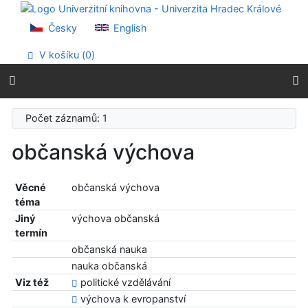
Přejít na obsah
Přejít na menu
Česky
English
Prohlášení o webové přístupnosti
V košíku (
0
)
Počet záznamů: 1
občanská výchova
Věcné
občanská výchova
téma
Jiný
výchova občanská
termín
občanská nauka
nauka občanská
Viz též
politické vzdělávání
výchova k evropanství