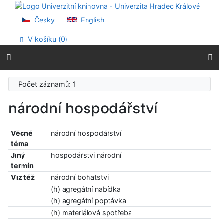
Přejít na obsah
Přejít na menu
Česky
English
Prohlášení o webové přístupnosti
V košíku (
0
)
Počet záznamů: 1
národní hospodářství
Věcné
národní hospodářství
téma
Jiný
hospodářství národní
termín
Viz též
národní bohatství
(h) agregátní nabídka
(h) agregátní poptávka
(h) materiálová spotřeba