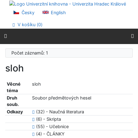
Přejít na obsah
Přejít na menu
Česky
English
Prohlášení o webové přístupnosti
V košíku (
0
)
Počet záznamů: 1
sloh
Věcné
sloh
téma
Druh
Soubor předmětových hesel
soub.
Odkazy
(32) - Naučná literatura
(6) - Skripta
(55) - Učebnice
(4) - ČLÁNKY