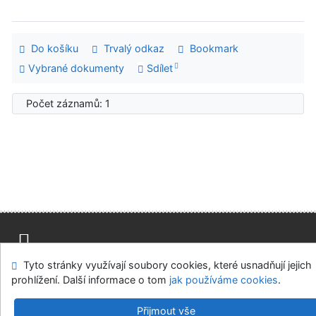
Do košíku
Trvalý odkaz
Bookmark
Vybrané dokumenty
Sdílet
Počet záznamů: 1
Tyto stránky využívají soubory cookies, které usnadňují jejich
Mapa stránek
Přístupnost
Soukromí
prohlížení. Další informace o tom
jak používáme cookies
.
Modul OpenSearch
Napište nám
Nastavení cookies
Přijmout vše