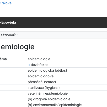
Nápověda
 záznamů: 1
demiologie
téma
epidemiologie
dezinfekce
epidemiologická bdělost
epidemiologové
přenašeči nemocí
sterilizace (hygiena)
veterinární epidemiologie
(h) drogová epidemiologie
(h) environmentální epidemiologie