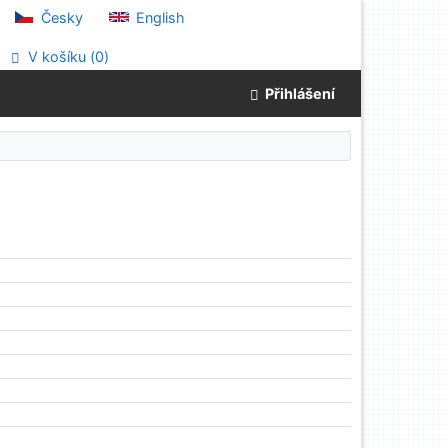
Česky
English
V košíku (
0
)
Přihlášení