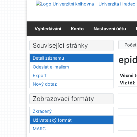
Přejít na obsah
Přejít na menu
Prohlášení o webové přístupnosti
Vyhledávání
Konto
Nastavení účtu
Související stránky
Počet
epi
Detail záznamu
Odeslat e-mailem
Export
Věcné 
Viz též
Nový dotaz
Zobrazovací formáty
Zkrácený
Uživatelský formát
MARC