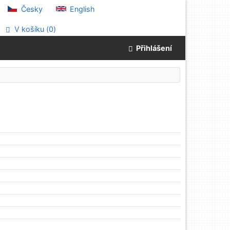
Česky
English
V košíku (
0
)
Přihlášení