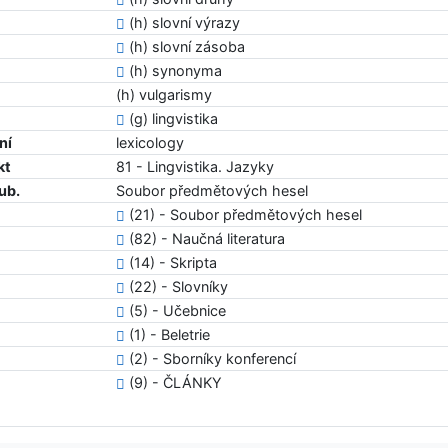
(h) slovní výrazy
(h) slovní zásoba
(h) synonyma
(h) vulgarismy
(g) lingvistika
ní
lexicology
kt
81 - Lingvistika. Jazyky
ub.
Soubor předmětových hesel
(21) - Soubor předmětových hesel
(82) - Naučná literatura
(14) - Skripta
(22) - Slovníky
(5) - Učebnice
(1) - Beletrie
(2) - Sborníky konferencí
(9) - ČLÁNKY