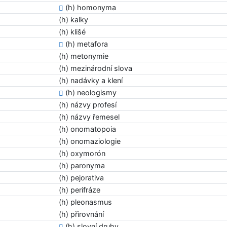
(h) homonyma
(h) kalky
(h) klišé
(h) metafora
(h) metonymie
(h) mezinárodní slova
(h) nadávky a klení
(h) neologismy
(h) názvy profesí
(h) názvy řemesel
(h) onomatopoia
(h) onomaziologie
(h) oxymorón
(h) paronyma
(h) pejorativa
(h) perifráze
(h) pleonasmus
(h) přirovnání
(h) slovní druhy