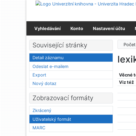
Přejít na obsah
Přejít na menu
Prohlášení o webové přístupnosti
Vyhledávání
Konto
Nastavení účtu
Související stránky
Počet
lexi
Detail záznamu
Odeslat e-mailem
Export
Věcné 
Viz též
Nový dotaz
Zobrazovací formáty
Zkrácený
Uživatelský formát
MARC