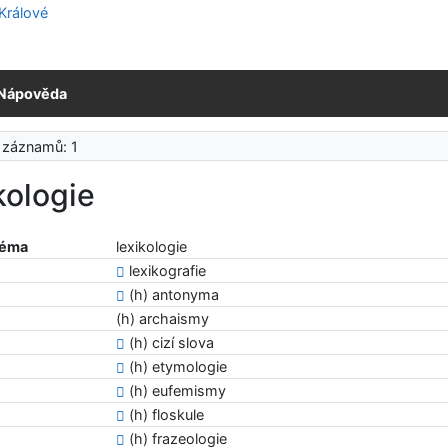
Nápověda
 záznamů: 1
kologie
téma
lexikologie
lexikografie
(h) antonyma
(h) archaismy
(h) cizí slova
(h) etymologie
(h) eufemismy
(h) floskule
(h) frazeologie