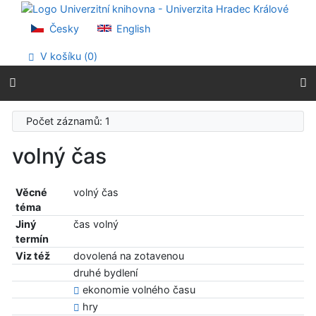
Přejít na obsah
Přejít na menu
Česky
English
Prohlášení o webové přístupnosti
V košíku (
0
)
Počet záznamů: 1
volný čas
Věcné
volný čas
téma
Jiný
čas volný
termín
Viz též
dovolená na zotavenou
druhé bydlení
ekonomie volného času
hry