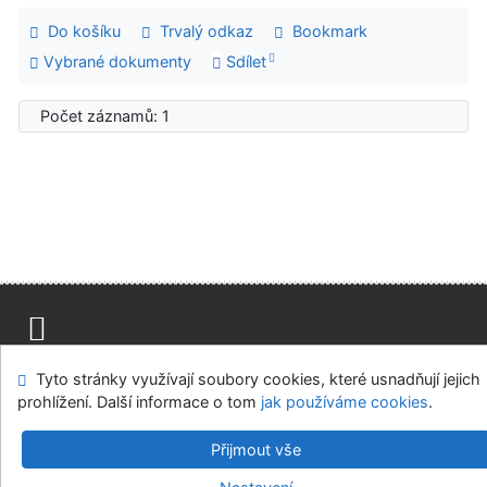
Do košíku
Trvalý odkaz
Bookmark
Vybrané dokumenty
Sdílet
Počet záznamů: 1
Mapa stránek
Přístupnost
Soukromí
Tyto stránky využívají soubory cookies, které usnadňují jejich
Modul OpenSearch
Napište nám
Nastavení cookies
prohlížení. Další informace o tom
jak používáme cookies
.
Univerzitní knihovna - Univerzita Hradec Králové
Přijmout vše
©1993-2026
IPAC
v.4.8.63a
-
Cosmotron Bohemia, s.r.o.