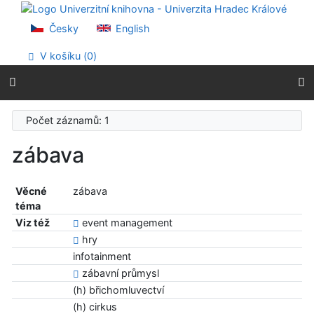
Přejít na obsah
Přejít na menu
Česky
English
Prohlášení o webové přístupnosti
V košíku (
0
)
Počet záznamů: 1
zábava
Věcné
zábava
téma
Viz též
event management
hry
infotainment
zábavní průmysl
(h) břichomluvectví
(h) cirkus