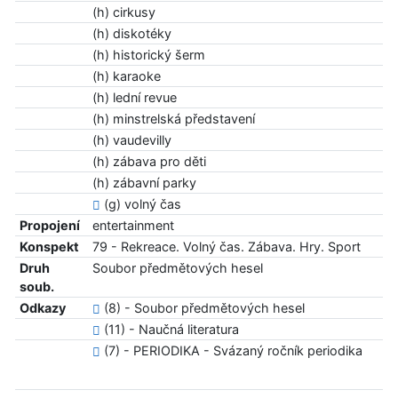
(h) cirkusy
(h) diskotéky
(h) historický šerm
(h) karaoke
(h) lední revue
(h) minstrelská představení
(h) vaudevilly
(h) zábava pro děti
(h) zábavní parky
(g) volný čas
Propojení
entertainment
Konspekt
79 - Rekreace. Volný čas. Zábava. Hry. Sport
Druh
Soubor předmětových hesel
soub.
Odkazy
(8) - Soubor předmětových hesel
(11) - Naučná literatura
(7) - PERIODIKA - Svázaný ročník periodika