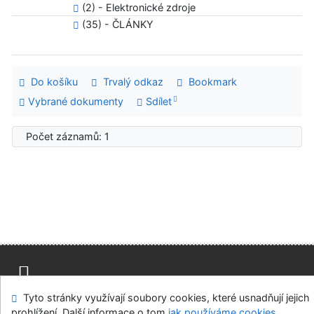
(2) - Elektronické zdroje
(35) - ČLÁNKY
Do košíku
Trvalý odkaz
Bookmark
Vybrané dokumenty
Sdílet
Počet záznamů: 1
Tyto stránky využívají soubory cookies, které usnadňují jejich
Mapa stránek
Přístupnost
Soukromí
prohlížení. Další informace o tom
jak používáme cookies
.