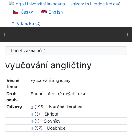
Přejít na obsah
Přejít na menu
Česky
English
Prohlášení o webové přístupnosti
V košíku (
0
)
Počet záznamů: 1
vyučování angličtiny
Věcné
vyučování angličtiny
téma
Druh
Soubor předmětových hesel
soub.
Odkazy
(195) - Naučná literatura
(3) - Skripta
(1) - Slovníky
(57) - Učebnice