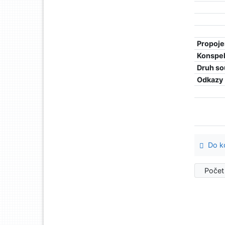
Propoje
Konspe
Druh so
Odkazy
Do ko
Počet