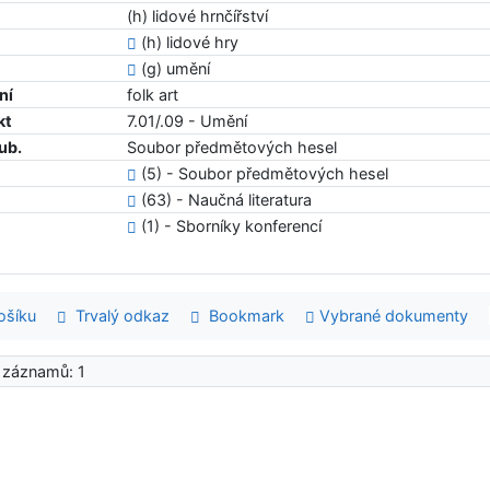
(h) lidové hrnčířství
(h) lidové hry
(g) umění
ní
folk art
kt
7.01/.09 - Umění
ub.
Soubor předmětových hesel
(5) - Soubor předmětových hesel
(63) - Naučná literatura
(1) - Sborníky konferencí
šíku
Trvalý odkaz
Bookmark
Vybrané dokumenty
 záznamů: 1