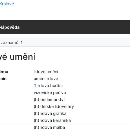
Nápověda
 záznamů: 1
vé umění
téma
lidové umění
rmín
umění lidové
lidová hudba
vizovické pečivo
(h) betlemářství
(h) dětské lidové hry
(h) lidová grafika
(h) lidová keramika
(h) lidová malba