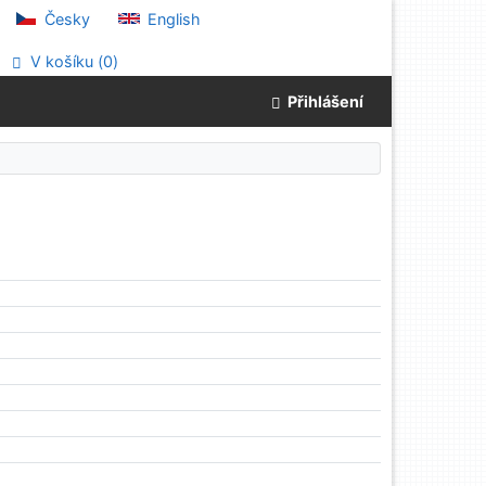
Česky
English
V košíku (
0
)
Přihlášení