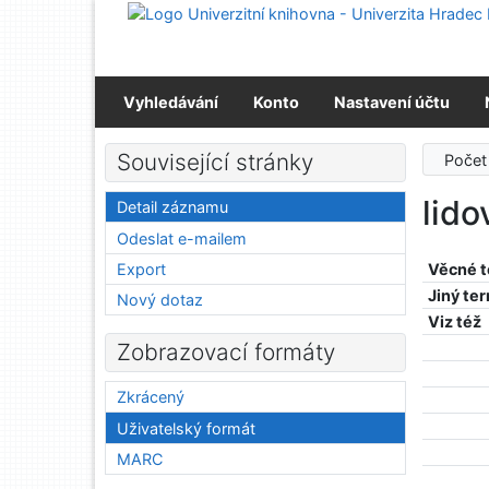
Přejít na obsah
Přejít na menu
Prohlášení o webové přístupnosti
Vyhledávání
Konto
Nastavení účtu
Související stránky
Počet
lido
Detail záznamu
Odeslat e-mailem
Export
Věcné 
Jiný te
Nový dotaz
Viz též
Zobrazovací formáty
Zkrácený
Uživatelský formát
MARC