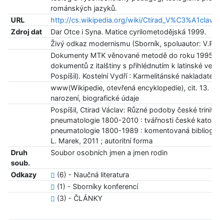
románských jazyků.
URL
http://cs.wikipedia.org/wiki/Ctirad_V%C3%A1cl
Zdroj dat
Dar Otce i Syna. Matice cyrilometodějská 1999.
Živý odkaz modernismu (Sborník, spoluautor: V.Posp
Dokumenty MTK věnované metodě do roku 1995 a 
dokumentů z italštiny s přihlédnutím k latinské verz
Pospíšil). Kostelní Vydří : Karmelitánské nakladatels
www(Wikipedie, otevřená encyklopedie), cit. 13. 12
narození, biografické údaje
Pospíšil, Ctirad Václav: Různé podoby české trinitár
pneumatologie 1800-2010 : tvářnosti české katolické
pneumatologie 1800-1989 : komentovaná bibliograf
L. Marek, 2011 ; autoritní forma
Druh
Soubor osobních jmen a jmen rodin
soub.
Odkazy
(6) - Naučná literatura
(1) - Sborníky konferencí
(3) - ČLÁNKY