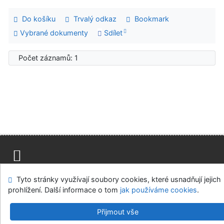
Do košíku
Trvalý odkaz
Bookmark
Vybrané dokumenty
Sdílet
Počet záznamů: 1
Mapa stránek
Přístupnost
Soukromí
Tyto stránky využívají soubory cookies, které usnadňují jejich
Modul OpenSearch
Napište nám
Nastavení cookies
prohlížení. Další informace o tom
jak používáme cookies
.
Univerzitní knihovna - Univerzita Hradec Králové
Přijmout vše