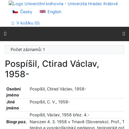
Přejít na obsah
Přejít na menu
Česky
English
Prohlášení o webové přístupnosti
V košíku (
0
)
Počet záznamů: 1
Pospíšil, Ctirad Václav,
1958-
Osobní
Pospíšil, Ctirad Václav, 1958-
jméno
Jiné
Pospíšil, C. V., 1958-
jméno
Pospíšil, Václav, 1958 břez. 4.-
Biogr.poz.
Narozen 4. 3. 1958 v Trnavě (Slovensko). Prof., ThD
teolog a vysokoškolský pedagog, teologické práce,