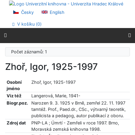
Přejít na obsah
Přejít na menu
Česky
English
Prohlášení o webové přístupnosti
V košíku (
0
)
Počet záznamů: 1
Zhoř, Igor, 1925-1997
Osobní
Zhoř, Igor, 1925-1997
jméno
Viz též
Langerová, Marie, 1941-
Biogr.poz.
Narozen 9. 3. 1925 v Brně, zemřel 22. 11. 1997
tamtéž. Prof., Paed.dr., CSc., výtvarný teoretik,
publicista a pedagog, autor publikací z oboru.
Zdroj dat
PNP-LA ; Úmrtí - Zemřeli v roce 1997. Brno,
Moravská zemská knihovna 1998.