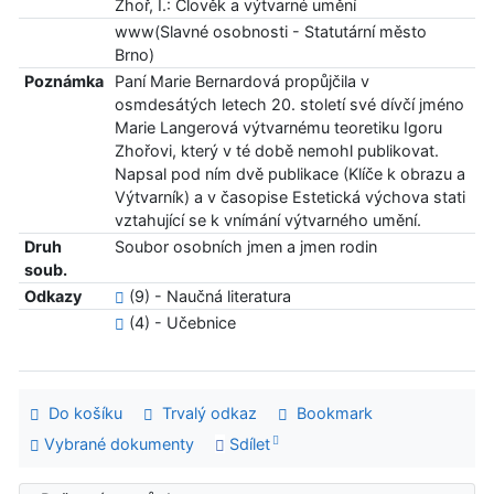
Zhoř, I.: Člověk a výtvarné umění
www(Slavné osobnosti - Statutární město
Brno)
Poznámka
Paní Marie Bernardová propůjčila v
osmdesátých letech 20. století své dívčí jméno
Marie Langerová výtvarnému teoretiku Igoru
Zhořovi, který v té době nemohl publikovat.
Napsal pod ním dvě publikace (Klíče k obrazu a
Výtvarník) a v časopise Estetická výchova stati
vztahující se k vnímání výtvarného umění.
Druh
Soubor osobních jmen a jmen rodin
soub.
Odkazy
(9) - Naučná literatura
(4) - Učebnice
Do košíku
Trvalý odkaz
Bookmark
Vybrané dokumenty
Sdílet