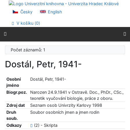
Přejít na obsah
Přejít na menu
Česky
English
Prohlášení o webové přístupnosti
V košíku (
0
)
Počet záznamů: 1
Dostál, Petr, 1941-
Osobní
Dostál, Petr, 1941-
jméno
Biogr.poz.
Narozen 24.9.1941 v Ostravě. Doc., PhDr., CSc.,
teoretik vyučování biologie, práce z oboru.
Zdroj dat
Seznam osob Univrzity Karlovy 1998
Druh
Soubor osobních jmen a jmen rodin
soub.
Odkazy
(2) - Skripta