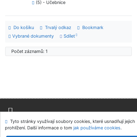
(5) - Učebnice
Do košíku
Trvalý odkaz
Bookmark
Vybrané dokumenty
Sdílet
Počet záznamů: 1
Tyto stránky využívají soubory cookies, které usnadňují jejich
Mapa stránek
Přístupnost
Soukromí
prohlížení. Další informace o tom
jak používáme cookies
.
Modul OpenSearch
Napište nám
Nastavení cookies