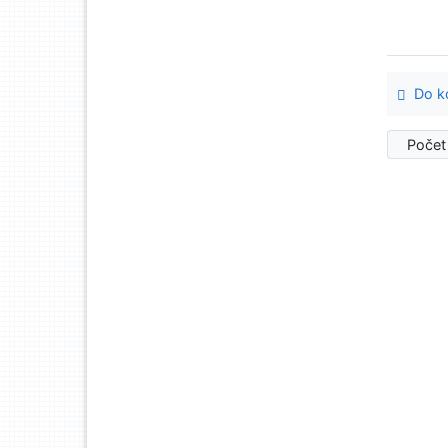
Do ko
Počet