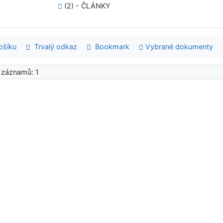
(2) - ČLÁNKY
šíku
Trvalý odkaz
Bookmark
Vybrané dokumenty
 záznamů: 1