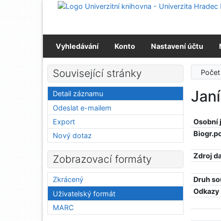
Přejít na obsah
Přejít na menu
Prohlášení o webové přístupnosti
Vyhledávání
Konto
Nastavení účtu
Související stránky
Počet
Jan
Detail záznamu
Odeslat e-mailem
Export
Osobní
Biogr.p
Nový dotaz
Zdroj d
Zobrazovací formáty
Druh so
Zkrácený
Odkazy
Uživatelský formát
MARC