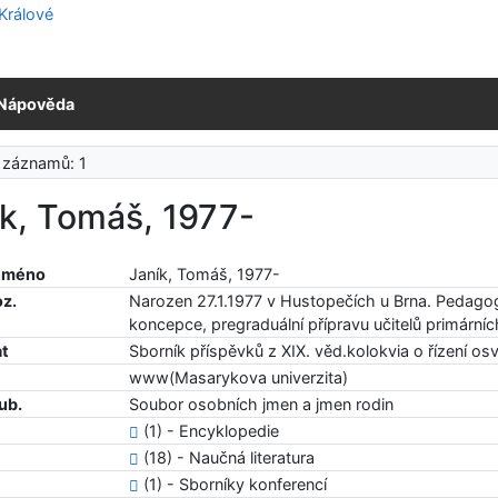
Nápověda
 záznamů: 1
ík, Tomáš, 1977-
 jméno
Janík, Tomáš, 1977-
oz.
Narozen 27.1.1977 v Hustopečích u Brna. Pedagog,
koncepce, pregraduální přípravu učitelů primárníc
at
Sborník příspěvků z XIX. věd.kolokvia o řízení o
www(Masarykova univerzita)
ub.
Soubor osobních jmen a jmen rodin
(1) - Encyklopedie
(18) - Naučná literatura
(1) - Sborníky konferencí