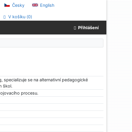
Česky
English
V košíku (
0
)
Přihlášení
 specializuje se na alternativní pedagogické
h škol.
svojovacího procesu.