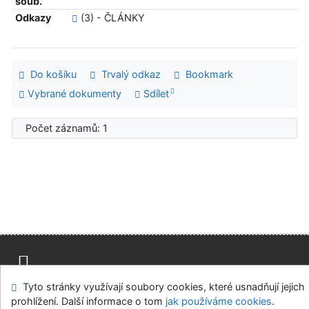
soub.
Odkazy
(3) - ČLÁNKY
Do košíku
Trvalý odkaz
Bookmark
Vybrané dokumenty
Sdílet
Počet záznamů: 1
Tyto stránky využívají soubory cookies, které usnadňují jejich
Mapa stránek
Přístupnost
Soukromí
prohlížení. Další informace o tom
jak používáme cookies
.
Modul OpenSearch
Napište nám
Nastavení cookies