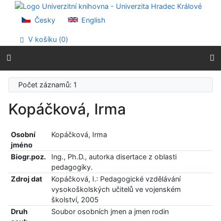
Přejít na obsah
Přejít na menu
Česky
English
Prohlášení o webové přístupnosti
V košíku (
0
)
Počet záznamů: 1
Kopáčková, Irma
Osobní
Kopáčková, Irma
jméno
Biogr.poz.
Ing., Ph.D., autorka disertace z oblasti
pedagogiky.
Zdroj dat
Kopáčková, I.: Pedagogické vzdělávání
vysokoškolských učitelů ve vojenském
školství, 2005
Druh
Soubor osobních jmen a jmen rodin