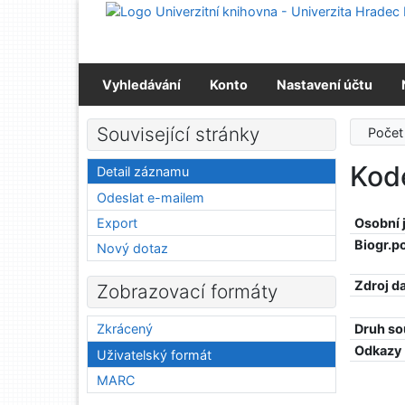
Přejít na obsah
Přejít na menu
Prohlášení o webové přístupnosti
Vyhledávání
Konto
Nastavení účtu
Související stránky
Počet
Kode
Detail záznamu
Odeslat e-mailem
Export
Osobní
Biogr.p
Nový dotaz
Zdroj d
Zobrazovací formáty
Druh so
Zkrácený
Odkazy
Uživatelský formát
MARC