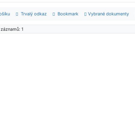
šíku
Trvalý odkaz
Bookmark
Vybrané dokumenty
 záznamů: 1