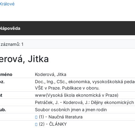
Nápověda
 záznamů: 1
rová, Jitka
 jméno
Koderová, Jitka
oz.
Doc., Ing., CSc., ekonomka, vysokoškolská pedag
VŠE v Praze. Publikace v oboru.
at
www(Vysoká škola ekonomická v Praze)
Petráček, J. - Koderová, J.: Dějiny ekonomických
ub.
Soubor osobních jmen a jmen rodin
(1) - Naučná literatura
(2) - ČLÁNKY