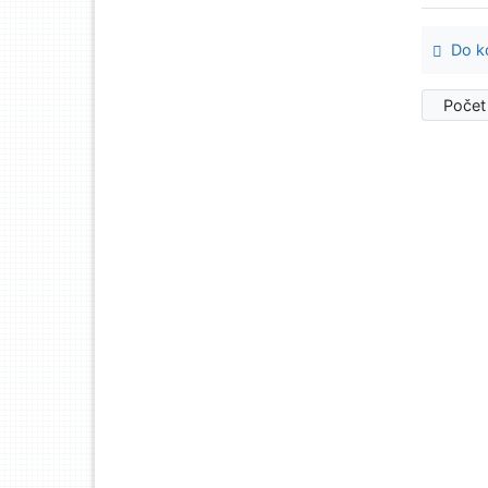
Do ko
Počet