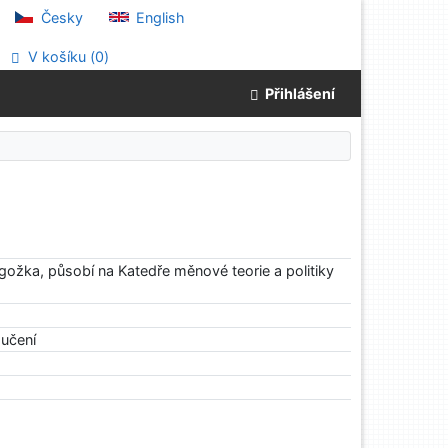
Česky
English
V košíku (
0
)
Přihlášení
ožka, působí na Katedře měnové teorie a politiky
 učení