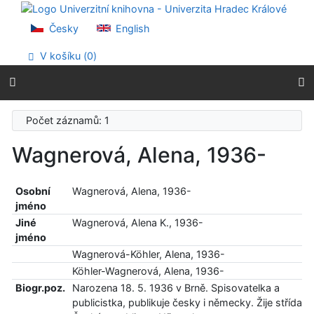
Přejít na obsah
Přejít na menu
Česky
English
Prohlášení o webové přístupnosti
V košíku (
0
)
Počet záznamů: 1
Wagnerová, Alena, 1936-
Osobní
Wagnerová, Alena, 1936-
jméno
Jiné
Wagnerová, Alena K., 1936-
jméno
Wagnerová-Köhler, Alena, 1936-
Köhler-Wagnerová, Alena, 1936-
Biogr.poz.
Narozena 18. 5. 1936 v Brně. Spisovatelka a
publicistka, publikuje česky i německy. Žije střídavě