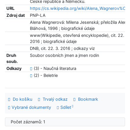
České republice a Německu.
URL
https://cs.wikipedia.org/wiki/Alena_Wagnerov%C
Zdroj dat
PNP-LA
Alena Wagnerová: Milena Jesenská; přeložila Alena
Bláhová, 1996 ; biografické údaje
www(Wikipedie, otevřená encyklopedie), cit. 22. 3.
2016 ; biografické údaje
DNB, cit. 22. 3. 2016 ; odkazy viz
Druh
Soubor osobních jmen a jmen rodin
soub.
Odkazy
(3) - Naučná literatura
(2) - Beletrie
Do košíku
Trvalý odkaz
Bookmark
Vybrané dokumenty
Sdílet
Počet záznamů: 1