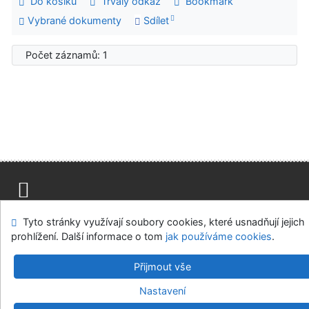
Do košíku
Trvalý odkaz
Bookmark
Vybrané dokumenty
Sdílet
Počet záznamů: 1
Mapa stránek
Přístupnost
Soukromí
Tyto stránky využívají soubory cookies, které usnadňují jejich
Modul OpenSearch
Napište nám
Nastavení cookies
prohlížení. Další informace o tom
jak používáme cookies
.
Univerzitní knihovna - Univerzita Hradec Králové
Přijmout vše
©1993-2026
IPAC
v.4.8.63a
-
Cosmotron Bohemia, s.r.o.
Nastavení