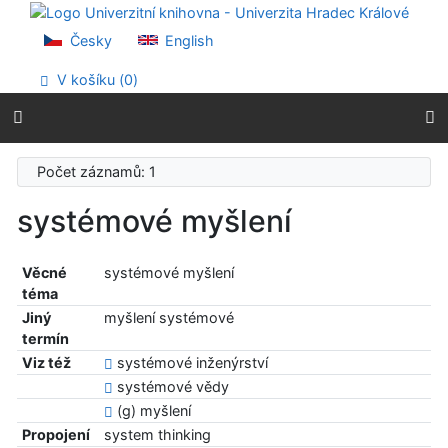
Přejít na obsah
Přejít na menu
Česky
English
Prohlášení o webové přístupnosti
V košíku (
0
)
Počet záznamů: 1
systémové myšlení
Věcné
systémové myšlení
téma
Jiný
myšlení systémové
termín
Viz též
systémové inženýrství
systémové vědy
(g) myšlení
Propojení
system thinking