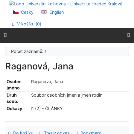
Přejít na obsah
Přejít na menu
Česky
English
Prohlášení o webové přístupnosti
V košíku (
0
)
Počet záznamů: 1
Raganová, Jana
Osobní
Raganová, Jana
jméno
Druh
Soubor osobních jmen a jmen rodin
soub.
Odkazy
(2) - ČLÁNKY
Do košíku
Trvalý odkaz
Bookmark