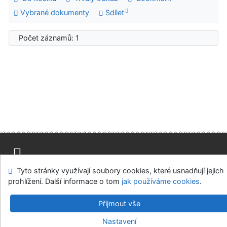
Vybrané dokumenty
Sdílet
Počet záznamů: 1
Tyto stránky využívají soubory cookies, které usnadňují jejich
Mapa stránek
Přístupnost
Soukromí
prohlížení. Další informace o tom
jak používáme cookies
.
Modul OpenSearch
Napište nám
Nastavení cookies
Přijmout vše
Univerzitní knihovna - Univerzita Hradec Králové
Nastavení
©1993-2026
IPAC
v.4.8.63a
-
Cosmotron Bohemia, s.r.o.