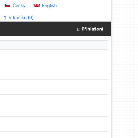
Česky
English
V košíku (
0
)
Přihlášení