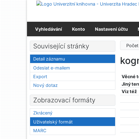
Přejít na obsah
Přejít na menu
Prohlášení o webové přístupnosti
Vyhledávání
Konto
Nastavení účtu
Související stránky
Počet
kogn
Detail záznamu
Odeslat e-mailem
Export
Věcné 
Jiný te
Nový dotaz
Viz též
Zobrazovací formáty
Zkrácený
Uživatelský formát
MARC