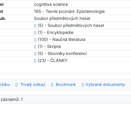
ní
cognitive science
kt
165 - Teorie poznání. Epistemologie
ub.
Soubor předmětových hesel
(5) - Soubor předmětových hesel
(1) - Encyklopedie
(100) - Naučná literatura
(1) - Skripta
(5) - Sborníky konferencí
(23) - ČLÁNKY
šíku
Trvalý odkaz
Bookmark
Vybrané dokumenty
 záznamů: 1