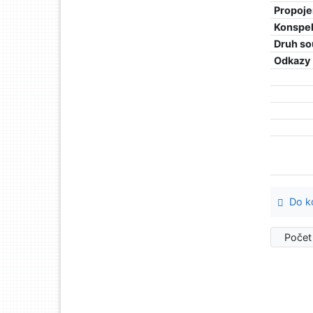
Propoje
Konspe
Druh so
Odkazy
Do ko
Počet