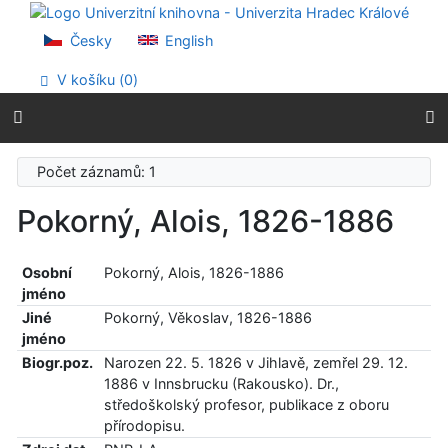
Přejít na obsah
Přejít na menu
Česky
English
Prohlášení o webové přístupnosti
V košíku (
0
)
Počet záznamů: 1
Pokorný, Alois, 1826-1886
Osobní
Pokorný, Alois, 1826-1886
jméno
Jiné
Pokorný, Věkoslav, 1826-1886
jméno
Biogr.poz.
Narozen 22. 5. 1826 v Jihlavě, zemřel 29. 12.
1886 v Innsbrucku (Rakousko). Dr.,
středoškolský profesor, publikace z oboru
přírodopisu.