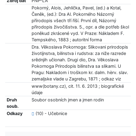
Zdroj dat
PNP-LA
Pokorný, Alois, Jehlička, Pavel, (ed.) a Kotal,
Čeněk, (ed.): Dra Al. Pokorného Názorný
přírodopis všech tří říší. První díl, Názorný
přírodopis živočišstva. 5., opr. a dle potřeb škol
poněkud zkrácené vyd. V Praze: Nákladem F.
Tempského, 1883 ; autoritní forma
Dra. Věkoslava Pokornoga: Slikovani prirodopis
životijnstva, bilinstva i rudstva: za niže razrede
srědnjih učionah. Drugi dio, Dra. Věkoslava
Pokornoga Prirodopis bilinstva sa slikami. U
Pragu: Nakladom i troškom kr. dalm. hèrv. slav.
zemaljske vlade u Zagrebu, 1871 ; odkaz viz
www(botany.cz), cit. 11. 6. 2013 ; biografické
údaje
Druh
Soubor osobních jmen a jmen rodin
soub.
Odkazy
(10) - Učebnice