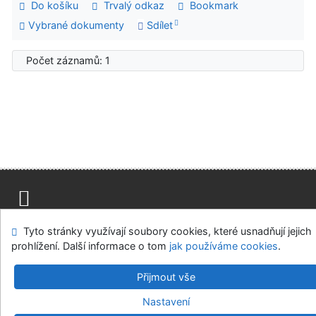
Do košíku
Trvalý odkaz
Bookmark
Vybrané dokumenty
Sdílet
Počet záznamů: 1
Mapa stránek
Přístupnost
Soukromí
Tyto stránky využívají soubory cookies, které usnadňují jejich
Modul OpenSearch
Napište nám
Nastavení cookies
prohlížení. Další informace o tom
jak používáme cookies
.
Univerzitní knihovna - Univerzita Hradec Králové
Přijmout vše
©1993-2026
IPAC
v.4.8.63a
-
Cosmotron Bohemia, s.r.o.
Nastavení