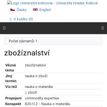
Přejít na obsah
Přejít na menu
Česky
English
Prohlášení o webové přístupnosti
V košíku (
0
)
Počet záznamů: 1
zbožíznalství
Věcné
zbožíznalství
téma
Jiný
nauka o zboží
termín
Viz též
nauka o materiálu
zboží
Propojení
commodity expertise
Konspekt
620.1/.2 - Nauka o materiálu