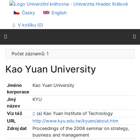
Přejít na obsah
Přejít na menu
Česky
English
Prohlášení o webové přístupnosti
V košíku (
0
)
Počet záznamů: 1
Kao Yuan University
Jméno
Kao Yuan University
korporace
Jiný
KYU
název
Viz též
(a) Kao Yuan Institute of Technology
URL
http://www.kyu.edu.tw/kyuen/about.htm
Zdroj dat
Proceedings of the 2008 seminar on strategy,
business and management