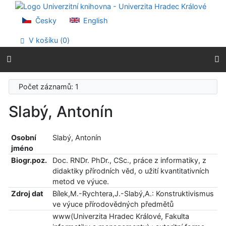
Přejít na obsah
Přejít na menu
Česky
English
Prohlášení o webové přístupnosti
V košíku (
0
)
Počet záznamů: 1
Slabý, Antonín
Osobní
Slabý, Antonín
jméno
Biogr.poz.
Doc. RNDr. PhDr., CSc., práce z informatiky, z
didaktiky přírodních věd, o užití kvantitativních
metod ve výuce.
Zdroj dat
Bílek,M.-Rychtera,J.-Slabý,A.: Konstruktivismus
ve výuce přírodovědných předmětů
www(Univerzita Hradec Králové, Fakulta