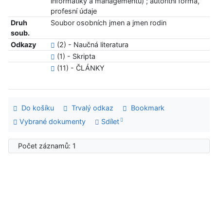
informatiky a managementu) ; autoritní forma,
profesní údaje
Druh
Soubor osobních jmen a jmen rodin
soub.
Odkazy
(2) - Naučná literatura
(1) - Skripta
(11) - ČLÁNKY
Do košíku
Trvalý odkaz
Bookmark
Vybrané dokumenty
Sdílet
Počet záznamů: 1