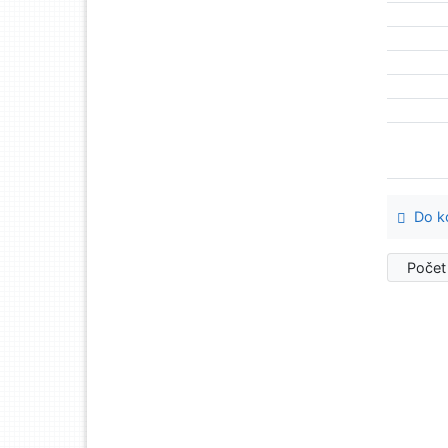
Do ko
Počet