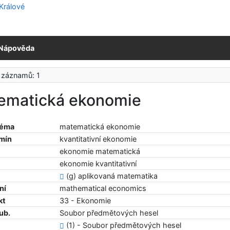
Nápověda
 záznamů: 1
ematická ekonomie
téma
matematická ekonomie
rmín
kvantitativní ekonomie
ekonomie matematická
ekonomie kvantitativní
(g) aplikovaná matematika
ní
mathematical economics
kt
33 - Ekonomie
ub.
Soubor předmětových hesel
(1) - Soubor předmětových hesel