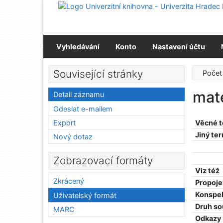
Přejít na obsah
Přejít na menu
Prohlášení o webové přístupnosti
Vyhledávání
Konto
Nastavení účtu
Související stránky
Počet
mat
Detail záznamu
Odeslat e-mailem
Export
Věcné 
Jiný te
Nový dotaz
Zobrazovací formáty
Viz též
Zkrácený
Propoje
Konspe
Uživatelský formát
Druh so
MARC
Odkazy