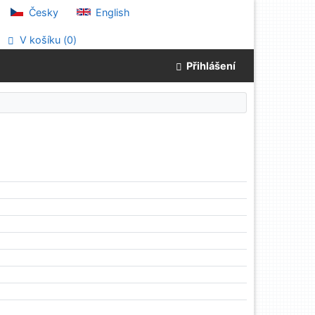
Česky
English
V košíku (
0
)
Přihlášení