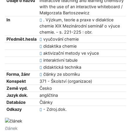
Údaje o názvu
Interactive teaching and learning chemistry
with the use of an interactive whiteboard /
Małgorzata Bartoszewicz
In
. Výzkum, teorie a praxe v didaktice
chemie XIX Mezinárodní seminář o výuce
chemie. - s. 221-225 : obr.
Předmět.hesla
vyučování chemie
didaktika chemie
aktivizační metody ve výuce
interaktivní tabule
didaktická technika
Forma, žánr
články ze sborníku
Konspekt
371 - Školství (organizace)
Země vyd.
Česko
Jazyk dok.
angličtina
Databáze
Články
Odkazy
- Zdroj.dok.
článek