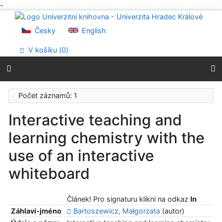
-
Přejít na obsah
Přejít na menu
Česky
English
Prohlášení o webové přístupnosti
V košíku (
0
)
Počet záznamů: 1
Interactive teaching and
learning chemistry with the
use of an interactive
whiteboard
Článek! Pro signaturu klikni na odkaz
In
Záhlaví-jméno
Bartoszewicz, Małgorzata
(autor)