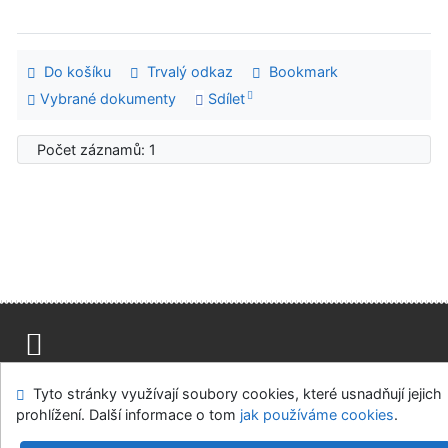
Do košíku
Trvalý odkaz
Bookmark
Vybrané dokumenty
Sdílet
Počet záznamů: 1
Mapa stránek
Přístupnost
Soukromí
Tyto stránky využívají soubory cookies, které usnadňují jejich
Modul OpenSearch
Napište nám
Nastavení cookies
prohlížení. Další informace o tom
jak používáme cookies
.