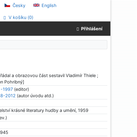
Česky
English
V košíku (
0
)
Přihlášení
řádal a obrazovou část sestavil Vladimír Thiele ;
n Pohribný]
21-1997
(editor)
928-2012
(autor úvodu atd.)
elství krásné literatury hudby a umění, 1959
ev.)
1945