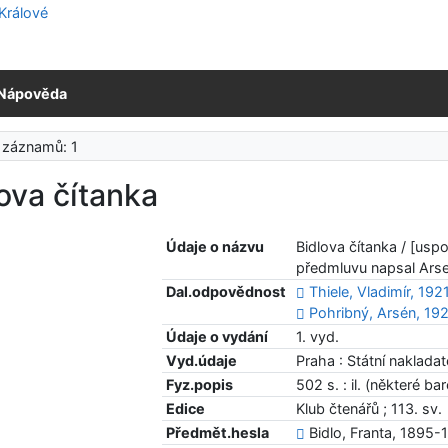
Nápověda
 záznamů: 1
ova čítanka
Údaje o názvu
Bidlova čítanka / [uspo
předmluvu napsal Arse
Dal.odpovědnost
Thiele, Vladimír, 19
Pohribný, Arsén, 1
Údaje o vydání
1. vyd.
Vyd.údaje
Praha : Státní nakladat
Fyz.popis
502 s. : il. (některé bar
Edice
Klub čtenářů ; 113. sv.
Předmět.hesla
Bidlo, Franta, 1895-