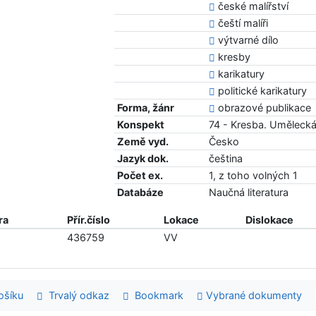
české malířství
čeští malíři
výtvarné dílo
kresby
karikatury
politické karikatury
Forma, žánr
obrazové publikace
Konspekt
74 - Kresba. Uměleck
Země vyd.
Česko
Jazyk dok.
čeština
Počet ex.
1, z toho volných 1
Databáze
Naučná literatura
ra
Přír.číslo
Lokace
Dislokace
436759
VV
šíku
Trvalý odkaz
Bookmark
Vybrané dokumenty