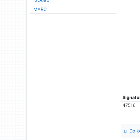
ISO690
MARC
Signatu
47516
Do ko