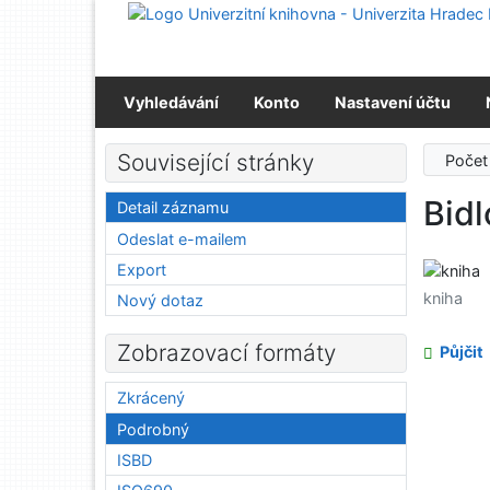
Přejít na obsah
Přejít na menu
Prohlášení o webové přístupnosti
Vyhledávání
Konto
Nastavení účtu
Související stránky
Počet
Bidl
Detail záznamu
Odeslat e-mailem
Export
kniha
Nový dotaz
Zobrazovací formáty
Půjčit
Zkrácený
Podrobný
ISBD