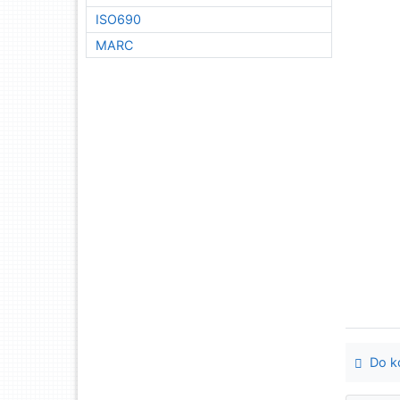
ISO690
MARC
Do ko