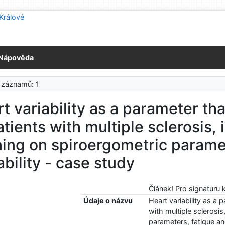
Nápověda
 záznamů: 1
t variability as a parameter tha
atients with multiple sclerosis,
ning on spiroergometric parame
ability - case study
Článek! Pro signaturu 
Údaje o názvu
Heart variability as a 
with multiple sclerosis
parameters, fatigue and