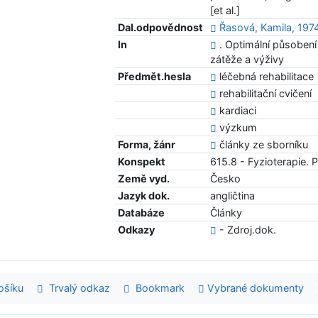
[et al.]
Dal.odpovědnost
Řasová, Kamila, 197
In
. Optimální působení
zátěže a výživy
Předmět.hesla
léčebná rehabilitace
rehabilitační cvičení
kardiaci
výzkum
Forma, žánr
články ze sborníku
Konspekt
615.8 - Fyzioterapie. P
Země vyd.
Česko
Jazyk dok.
angličtina
Databáze
Články
Odkazy
- Zdroj.dok.
šíku
Trvalý odkaz
Bookmark
Vybrané dokumenty