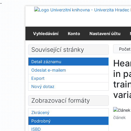
-
Přejít na obsah
Přejít na menu
Prohlášení o webové přístupnosti
Vyhledávání
Konto
Nastavení účtu
Související stránky
Počet
Hear
Detail záznamu
Odeslat e-mailem
in p
Export
trai
Nový dotaz
vari
Zobrazovací formáty
Zkrácený
článek
Podrobný
ISBD