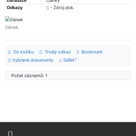
Databáze
Články
Odkazy
- Zdroj.dok.
článek
Do košíku
Trvalý odkaz
Bookmark
Vybrané dokumenty
Sdílet
Počet záznamů: 1