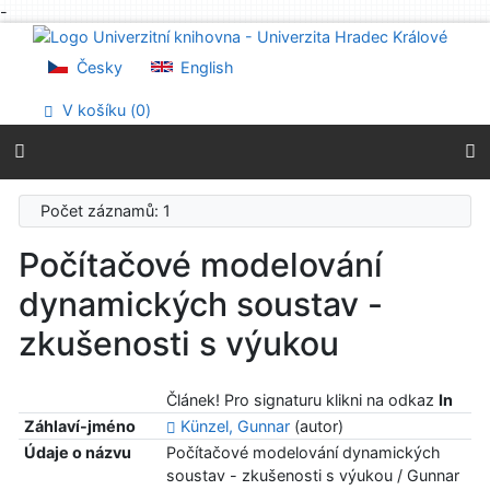
-
Přejít na obsah
Přejít na menu
Česky
English
Prohlášení o webové přístupnosti
V košíku (
0
)
Počet záznamů: 1
Počítačové modelování
dynamických soustav -
zkušenosti s výukou
Článek! Pro signaturu klikni na odkaz
In
Záhlaví-jméno
Künzel, Gunnar
(autor)
Údaje o názvu
Počítačové modelování dynamických
soustav - zkušenosti s výukou / Gunnar