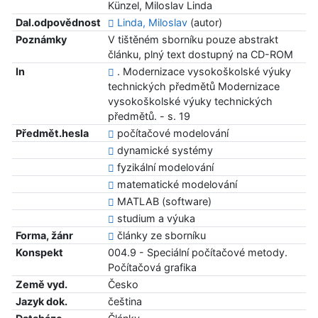
Künzel, Miloslav Linda
Dal.odpovědnost
Linda, Miloslav
(autor)
Poznámky
V tištěném sborníku pouze abstrakt
článku, plný text dostupný na CD-ROM
In
. Modernizace vysokoškolské výuky
technických předmětů Modernizace
vysokoškolské výuky technických
předmětů. - s. 19
Předmět.hesla
počítačové modelování
dynamické systémy
fyzikální modelování
matematické modelování
MATLAB (software)
studium a výuka
Forma, žánr
články ze sborníku
Konspekt
004.9 - Speciální počítačové metody.
Počítačová grafika
Země vyd.
Česko
Jazyk dok.
čeština