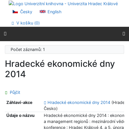
Přejít na obsah
Přejít na menu
Česky
English
Prohlášení o webové přístupnosti
V košíku (
0
)
Počet záznamů: 1
Hradecké ekonomické dny
2014
Půjčit
Záhlaví-akce
Hradecké ekonomické dny 2014
(Hradec 
Česko)
Údaje o názvu
Hradecké ekonomické dny 2014 : ekonomic
a management regionů : mezinárodní vědec
konference : Hradec Králové 4. a 5. února 2