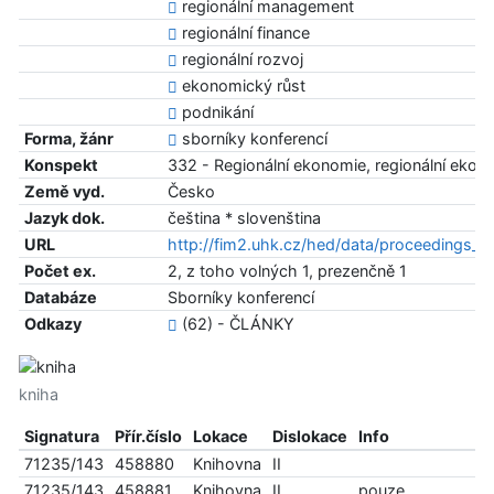
regionální management
regionální finance
regionální rozvoj
ekonomický růst
podnikání
Forma, žánr
sborníky konferencí
Konspekt
332 - Regionální ekonomie, regionální ekon
Země vyd.
Česko
Jazyk dok.
čeština * slovenština
URL
http://fim2.uhk.cz/hed/data/proceedings_2
Počet ex.
2, z toho volných 1, prezenčně 1
Databáze
Sborníky konferencí
Odkazy
(62) - ČLÁNKY
kniha
Signatura
Přír.číslo
Lokace
Dislokace
Info
71235/143
458880
Knihovna
II
71235/143
458881
Knihovna
II
pouze