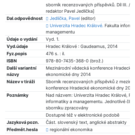
sborník recenzovaných příspěvků. Díl III. / 
redaktor Pavel Jedlička]
Dal.odpovědnost
Jedlička, Pavel
(editor)
Univerzita Hradec Králové.
Fakulta informa
managementu
Údaje o vydání
Vyd. 1.
Vyd.údaje
Hradec Králové : Gaudeamus, 2014
Fyz.popis
476 s. : il.
ISBN
978-80-7435-368-0 (brož.)
Další variantní
Mezinárodní vědecká konference Hradecké
názvy
ekonomické dny 2014
Název v tiráži
Sborník recenzovaných příspěvků z meziná
konference Hradecké ekonomické dny 201
Poznámky
Nad názvem: Univerzita Hradec Králové, Fak
informatiky a managementu. Jednotlivé člá
sborníku zpracovány
Dostupné též v elektronické podobě
Jazyková pozn.
Část. slovenský text, anglické abstrakty
Předmět.hesla
regionální ekonomika